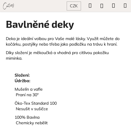
K
Přejít
Hledat
Náku
M
Přihlášení
CZK
na
o
obsah
Zpět
Zpět
košík
š
Bavlněné deky
í
C
k
o
Deka je ideální volbou pro Vaše malé lásky. Využít můžete do
kočárku, postýlky nebo třeba jako podložku na trávu k hraní.
p
Díky složení je měkoučká a vhodná pro citlivou pokožku
o
miminka.
t
ř
Složení:
e
Údržba:
b
Mušelín a vafle
u
Praní na 30°
j
Öko-Tex Standard 100
e
Nesušit v sušičce
t
100% Bavlna
e
Chemicky nebělit
n