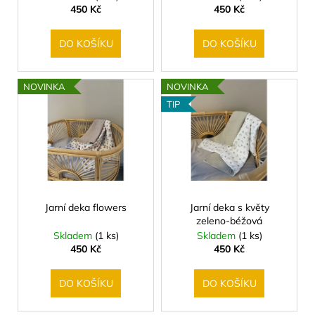
č
u
450 Kč
450 Kč
u
k
j
t
DO KOŠÍKU
DO KOŠÍKU
e
ů
m
e
NOVINKA
NOVINKA
TIP
Jarní deka flowers
Jarní deka s květy
zeleno-béžová
Skladem
(1 ks)
Skladem
(1 ks)
450 Kč
450 Kč
DO KOŠÍKU
DO KOŠÍKU