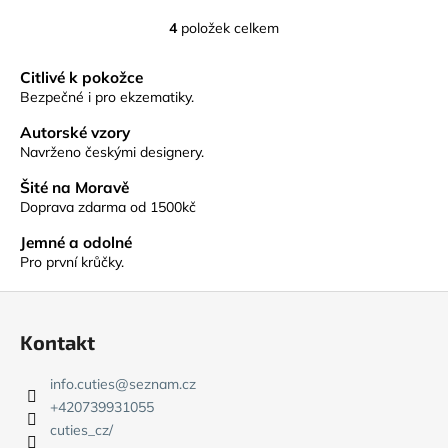
4
položek celkem
O
v
Citlivé k pokožce
l
Bezpečné i pro ekzematiky.
á
d
Autorské vzory
a
Navrženo českými designery.
c
Šité na Moravě
í
Doprava zdarma od 1500kč
p
r
Jemné a odolné
v
Pro první krůčky.
k
Z
y
v
á
Kontakt
ý
p
p
a
info.cuties
@
seznam.cz
i
t
+420739931055
s
í
cuties_cz/
u