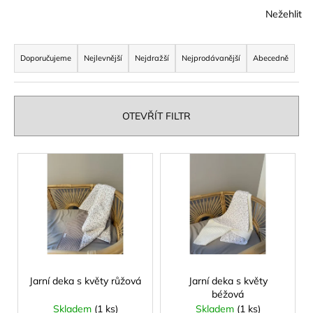
Nežehlit
a
j
Ř
í
a
Doporučujeme
Nejlevnější
Nejdražší
Nejprodávanější
Abecedně
t
z
?
e
n
OTEVŘÍT FILTR
í
p
V
HLEDAT
r
ý
o
p
d
i
u
D
s
o
k
p
p
t
r
o
ů
o
Jarní deka s květy růžová
Jarní deka s květy
r
béžová
u
d
Skladem
(1 ks)
Skladem
(1 ks)