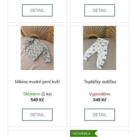
č
k
u
t
DETAIL
DETAIL
j
ů
e
m
e
Mikina modré jarní kvítí
Tepláčky autíčka
Skladem
(1 ks)
Vyprodáno
549 Kč
349 Kč
DETAIL
DETAIL
NOVINKA