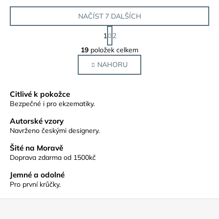
NAČÍST 7 DALŠÍCH
S
1
2
t
O
r
19
položek celkem
v
á
NAHORU
l
n
k
á
o
d
Citlivé k pokožce
v
a
á
Bezpečné i pro ekzematiky.
c
n
í
Autorské vzory
í
p
Navrženo českými designery.
r
Šité na Moravě
v
Doprava zdarma od 1500kč
k
y
Jemné a odolné
v
Pro první krůčky.
ý
Z
p
á
i