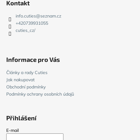
Kontakt
s
p
u
a
info.cuties
@
seznam.cz
t
+420739931055
í
cuties_cz/
Informace pro Vás
Články a rady Cuties
Jak nakupovat
Obchodní podmínky
Podmínky ochrany osobních údajů
Přihlášení
E-mail