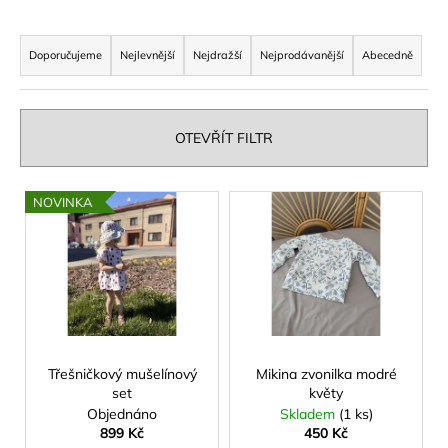
a
Ř
j
a
Doporučujeme
Nejlevnější
Nejdražší
Nejprodávanější
Abecedně
í
z
t
e
?
n
OTEVŘÍT FILTR
í
p
V
NOVINKA
r
ý
HLEDAT
o
p
d
i
u
s
k
D
p
t
o
r
p
ů
o
Třešničkový mušelínový
Mikina zvonilka modré
o
set
květy
d
r
Objednáno
Skladem
(1 ks)
u
u
899 Kč
450 Kč