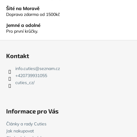
p
Šité na Moravě
r
Doprava zdarma od 1500kč
v
k
Jemné a odolné
y
Pro první krůčky.
v
Z
ý
á
p
Kontakt
i
p
s
a
info.cuties
@
seznam.cz
u
t
+420739931055
í
cuties_cz/
Informace pro Vás
Články a rady Cuties
Jak nakupovat