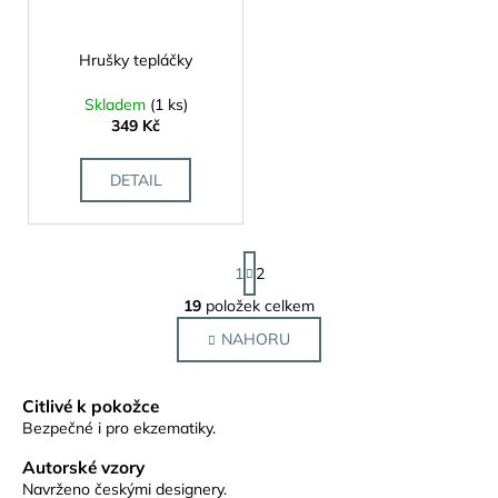
Hrušky tepláčky
Skladem
(1 ks)
349 Kč
DETAIL
S
1
2
t
r
19
položek celkem
O
á
v
NAHORU
n
l
k
o
á
Citlivé k pokožce
v
d
á
Bezpečné i pro ekzematiky.
a
n
c
Autorské vzory
í
í
Navrženo českými designery.