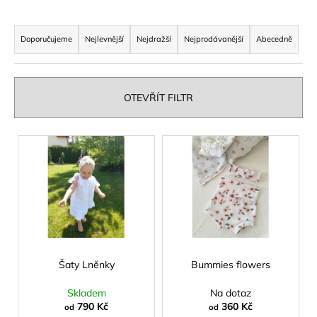
a
Ř
j
a
Doporučujeme
Nejlevnější
Nejdražší
Nejprodávanější
Abecedně
í
z
t
e
?
n
OTEVŘÍT FILTR
í
p
V
r
ý
HLEDAT
o
p
d
i
u
s
k
D
p
t
o
r
p
ů
o
Šaty Lněnky
Bummies flowers
o
d
r
Skladem
Na dotaz
u
u
790 Kč
360 Kč
od
od