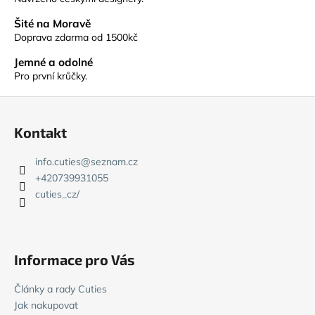
v
Šité na Moravě
k
Doprava zdarma od 1500kč
y
v
Jemné a odolné
ý
Pro první krůčky.
p
Z
i
s
á
Kontakt
u
p
a
info.cuties
@
seznam.cz
t
+420739931055
í
cuties_cz/
Informace pro Vás
Články a rady Cuties
Jak nakupovat