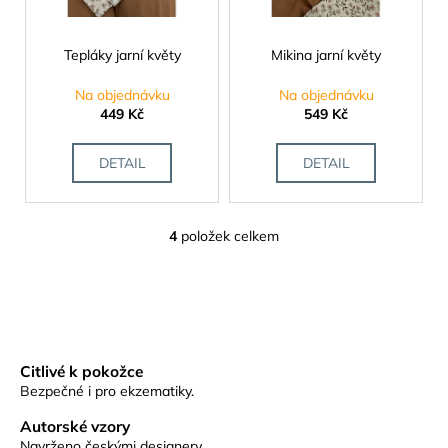
č
u
j
Tepláky jarní květy
Mikina jarní květy
e
m
Na objednávku
Na objednávku
e
449 Kč
549 Kč
DETAIL
DETAIL
4
položek celkem
O
v
l
á
d
a
Citlivé k pokožce
c
Bezpečné i pro ekzematiky.
í
p
Autorské vzory
r
Navrženo českými designery.