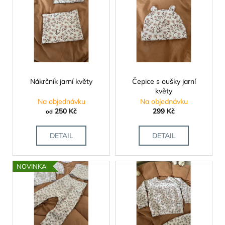
r
ý
a
o
p
j
d
i
í
u
s
t
k
p
?
t
r
ů
o
Nákrčník jarní květy
Čepice s oušky jarní
květy
d
Na objednávku
Na objednávku
u
250 Kč
299 Kč
od
HLEDAT
k
t
DETAIL
DETAIL
ů
D
NOVINKA
o
p
o
r
u