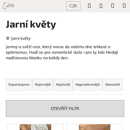
K
Přejít
Hledat
Náku
M
Přihlášení
CZK
na
o
obsah
Zpět
Zpět
košík
š
Jarní květy
í
C
k
o
🌸 Jarní květy
p
Jemný a svěží vzor, který vnese do vašeho dne lehkost a
optimismus. Hodí se pro romantické duše i pro ty, kdo hledají
o
nadčasovou klasiku na každý den.
t
ř
e
Ř
b
a
Doporučujeme
Nejlevnější
Nejdražší
Nejprodávanější
Abecedně
u
z
j
e
e
n
OTEVŘÍT FILTR
t
í
e
p
V
n