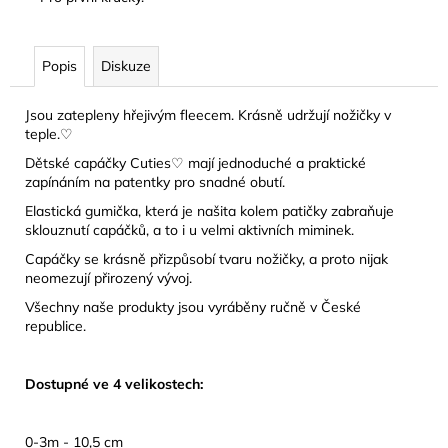
Popis
Diskuze
Jsou zatepleny hřejivým fleecem. Krásně udržují nožičky v
teple.♡
Dětské capáčky Cuties♡ mají jednoduché a praktické
zapínáním na patentky pro snadné obutí.
Elastická gumička, která je našita kolem patičky zabraňuje
sklouznutí capáčků, a to i u velmi aktivních miminek.
Capáčky se krásně přizpůsobí tvaru nožičky, a proto nijak
neomezují přirozený vývoj.
Všechny naše produkty jsou vyráběny ručně v České
republice.
Dostupné ve 4 velikostech:
0-3m - 10,5 cm