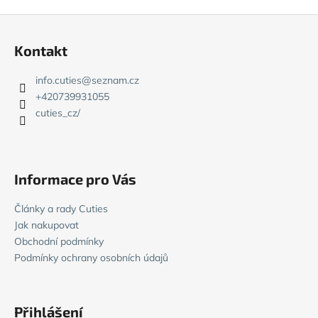
Z
á
Kontakt
p
a
info.cuties
@
seznam.cz
t
+420739931055
í
cuties_cz/
Informace pro Vás
Články a rady Cuties
Jak nakupovat
Obchodní podmínky
Podmínky ochrany osobních údajů
Přihlášení