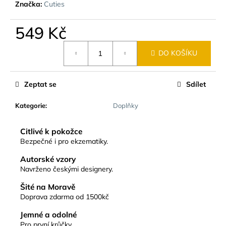
č
Značka:
Cuties
u
j
549 Kč
e
Měrná
m
DO KOŠÍKU
cena:
e
Zeptat se
Sdílet
Kategorie
:
Doplňky
Citlivé k pokožce
Bezpečné i pro ekzematiky.
Autorské vzory
Navrženo českými designery.
Šité na Moravě
Doprava zdarma od 1500kč
Jemné a odolné
Pro první krůčky.