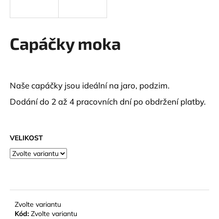
a
j
í
Capáčky moka
t
?
Naše capáčky jsou ideální na jaro, podzim.
Dodání do 2 až 4 pracovních dní po obdržení platby.
HLEDAT
VELIKOST
D
o
p
o
r
Zvolte variantu
u
Kód:
Zvolte variantu