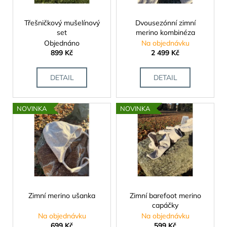
d
r
a
u
o
Třešničkový mušelínový
Dvousezónní zimní
j
k
set
merino kombinéza
d
í
Objednáno
Na objednávku
t
u
t
899 Kč
2 499 Kč
ů
k
?
t
DETAIL
DETAIL
ů
NOVINKA
NOVINKA
HLEDAT
D
o
p
o
Zimní merino ušanka
Zimní barefoot merino
r
capáčky
Na objednávku
Na objednávku
u
699 Kč
599 Kč