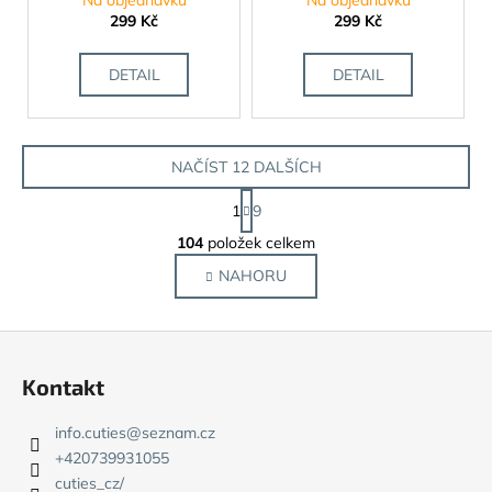
299 Kč
299 Kč
DETAIL
DETAIL
NAČÍST 12 DALŠÍCH
S
1
9
t
O
r
104
položek celkem
v
á
NAHORU
l
n
k
á
o
d
Z
v
a
á
á
c
Kontakt
n
p
í
í
p
a
info.cuties
@
seznam.cz
r
t
+420739931055
v
í
cuties_cz/