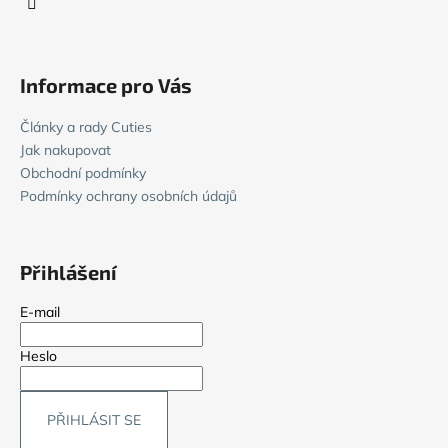
k
y
v
ý
Informace pro Vás
p
i
Články a rady Cuties
s
Jak nakupovat
u
Obchodní podmínky
Podmínky ochrany osobních údajů
Přihlášení
E-mail
Heslo
PŘIHLÁSIT SE