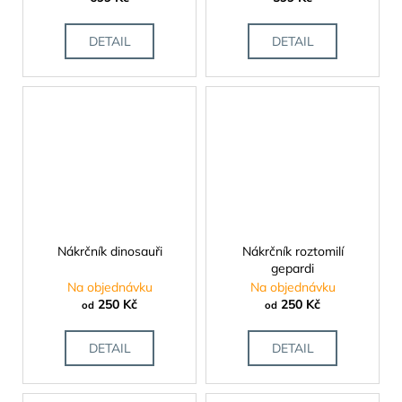
č
u
j
DETAIL
DETAIL
e
m
e
Nákrčník dinosauři
Nákrčník roztomilí
gepardi
Na objednávku
Na objednávku
250 Kč
250 Kč
od
od
DETAIL
DETAIL