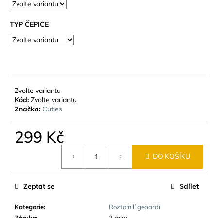
č
u
j
TYP ČEPICE
e
m
e
Zvolte variantu
Kód:
Zvolte variantu
Značka:
Cuties
299 Kč
Měrná
DO KOŠÍKU
cena:
Zeptat se
Sdílet
Kategorie
:
Roztomilí gepardi
Záruka
:
2 roky