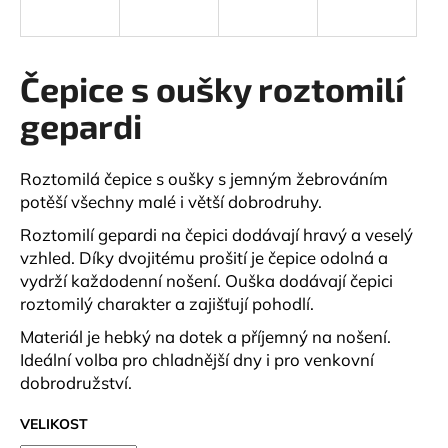
a
j
í
Čepice s oušky roztomilí
t
gepardi
?
Roztomilá čepice s oušky s jemným žebrováním
potěší všechny malé i větší dobrodruhy.
HLEDAT
Roztomilí gepardi na čepici dodávají hravý a veselý
vzhled. Díky dvojitému prošití je čepice odolná a
vydrží každodenní nošení. Ouška dodávají čepici
roztomilý charakter a zajišťují pohodlí.
D
Materiál je hebký na dotek a příjemný na nošení.
o
Ideální volba pro chladnější dny i pro venkovní
p
dobrodružství.
o
r
VELIKOST
u