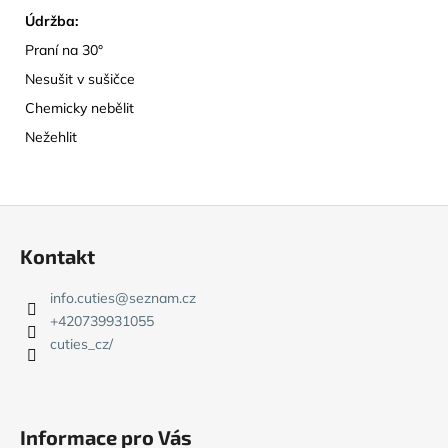
Údržba:
Praní na 30°
Nesušit v sušičce
Chemicky nebělit
Nežehlit
Z
á
Kontakt
p
a
info.cuties
@
seznam.cz
t
+420739931055
í
cuties_cz/
Informace pro Vás