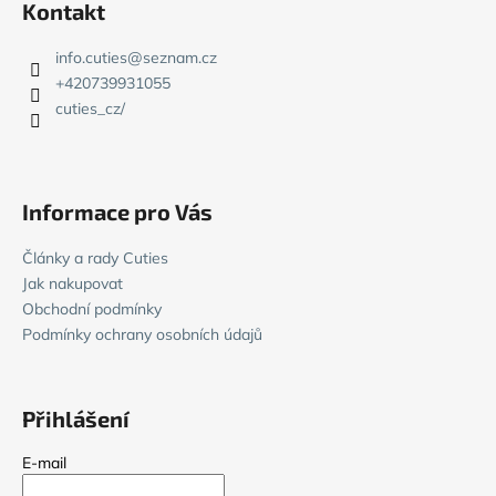
Kontakt
p
a
info.cuties
@
seznam.cz
t
+420739931055
í
cuties_cz/
Informace pro Vás
Články a rady Cuties
Jak nakupovat
Obchodní podmínky
Podmínky ochrany osobních údajů
Přihlášení
E-mail