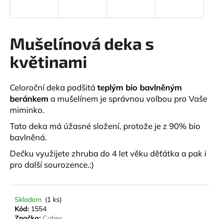
a
j
í
Mušelínová deka s
t
květinami
?
Celoroční deka podšitá
teplým bio bavlněným
beránkem
a mušelínem je správnou volbou pro Vaše
miminko.
HLEDAT
Tato deka má úžasné složení, protože je z 90% bio
bavlněná.
Dečku využijete zhruba do 4 let věku děťátka a pak i
D
pro další sourozence.:)
o
p
o
r
Skladem
(1 ks)
Kód:
1554
u
Značka:
Cuties