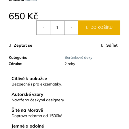
č
u
650 Kč
j
e
Měrná
m
DO KOŠÍKU
cena:
e
Zeptat se
Sdílet
Kategorie
:
Beránkové deky
Záruka
:
2 roky
Citlivé k pokožce
Bezpečné i pro ekzematiky.
Autorské vzory
Navrženo českými designery.
Šité na Moravě
Doprava zdarma od 1500kč
Jemné a odolné