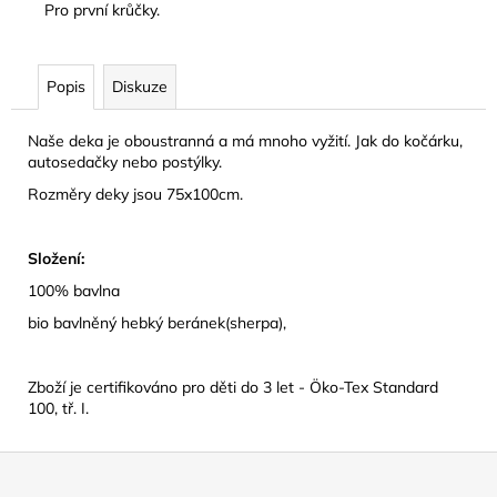
Pro první krůčky.
Popis
Diskuze
Naše deka je oboustranná a má mnoho vyžití. Jak do kočárku,
autosedačky nebo postýlky.
Rozměry deky jsou 75x100cm.
Složení:
100% bavlna
bio bavlněný hebký beránek(sherpa),
Zboží je certifikováno pro děti do 3 let - Öko-Tex Standard
100, tř. I.
Z
á